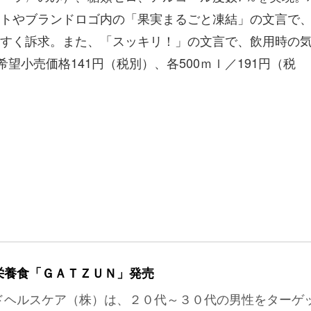
トやブランドロゴ内の「果実まるごと凍結」の文言で
すく訴求。また、「スッキリ！」の文言で、飲用時の
望小売価格141円（税別）、各500ｍｌ／191円（税
栄養食「ＧＡＴＺＵＮ」発売
ドヘルスケア（株）は、２０代～３０代の男性をターゲ