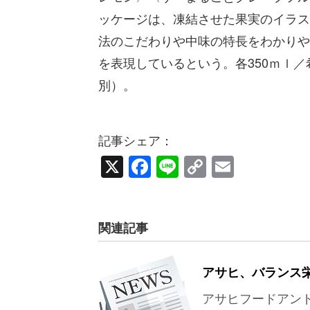
ッケージは、凍結させた果実のイラス
法のこだわりや中味の特長をわかりや
を表現しているという。各350ｍｌ／希
別）。
記事シェア：
X
Facebook
Line
Copy
Email
Link
関連記事
アサヒ、バランス
アサヒフードアン