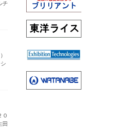
ルチ
勝）
ーシ
２０
生田