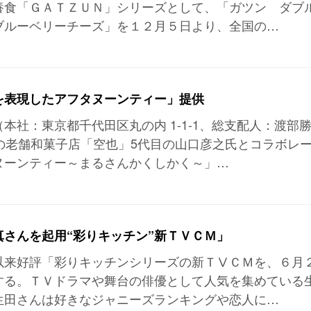
養食「ＧＡＴＺＵＮ」シリーズとして、「ガツン ダブ
ブルーベリーチーズ」を１２月５日より、全国の…
を表現したアフタヌーンティー」提供
本社：東京都千代田区丸の内 1-1-1、総支配人：渡部
の老舗和菓子店「空也」5代目の山口彦之氏とコラボレ
ヌーンティー～まるさんかくしかく～」…
真さんを起用“彩りキッチン”新ＴＶＣＭ」
以来好評「彩りキッチンシリーズの新ＴⅤＣＭを、６月
する。ＴＶドラマや舞台の俳優として人気を集めている
生田さんは好きなジャニーズランキングや恋人に…