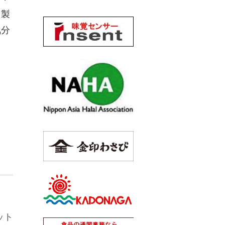
、製
気分
ット