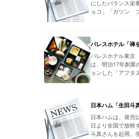
にしたバランス栄
ョコ」「ガツン 
パレスホテル「禅
パレスホテル東京（
は、明治17年創業
ョンした「アフタ
日本ハム「生田斗
日本ハムは、発売
日より全国で放映
斗真さんを起用。