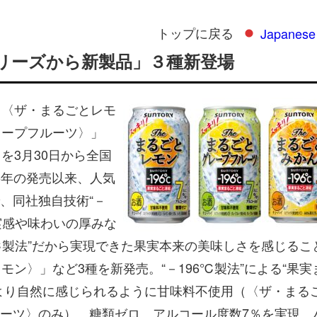
トップに戻る
Japanese
リーズから新製品」３種新登場
 〈ザ・まるごとレモ
レープフルーツ〉」
を3月30日から全国
05年の発売以来、人気
、同社独自技術“－
実感や味わいの厚みな
℃製法”だから実現できた果実本来の美味しさを感じるこ
モン〉」など3種を新発売。“－196℃製法”による“果実
より自然に感じられるように甘味料不使用（〈ザ・まる
ーツ〉のみ）、糖類ゼロ、アルコール度数7％を実現。