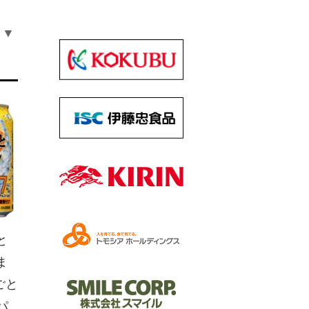
▼
と
ま
ごと
パ