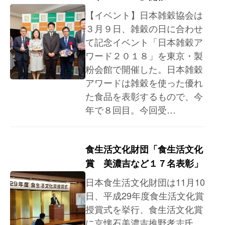
【イベント】日本雑穀協会は
３月９日、雑穀の日に合わせ
て記念イベント「日本雑穀ア
ワード２０１８」を東京・製
粉会館で開催した。日本雑穀
アワードは雑穀を使った優れ
た食品を表彰するもので、今
年で８回目。今回受…
食生活文化財団「食生活文化
賞 美濃吉など１７名表彰」
日本食生活文化財団は11月10
日、平成29年度食生活文化賞
授賞式を挙行、食生活文化賞
に京懐石美濃吉推野孝志氏、