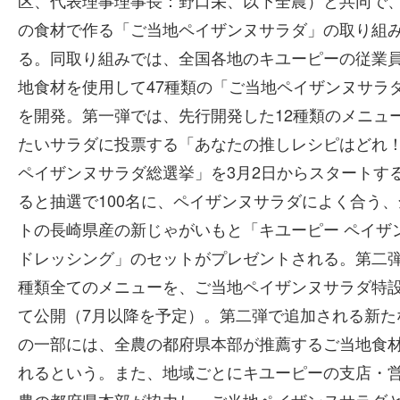
区、代表理事理事長：野口栄、以下全農）と共同で
の食材で作る「ご当地ペイザンヌサラダ」の取り組
る。同取り組みでは、全国各地のキユーピーの従業
地食材を使用して47種類の「ご当地ペイザンヌサラ
を開発。第一弾では、先行開発した12種類のメニュ
たいサラダに投票する「あなたの推しレシピはどれ
ペイザンヌサラダ総選挙」を3月2日からスタートす
ると抽選で100名に、ペイザンヌサラダによく合う
トの長崎県産の新じゃがいもと「キユーピー ペイザ
ドレッシング」のセットがプレゼントされる。第二弾
種類全てのメニューを、ご当地ペイザンヌサラダ特
て公開（7月以降を予定）。第二弾で追加される新た
の一部には、全農の都府県本部が推薦するご当地食
れるという。また、地域ごとにキユーピーの支店・