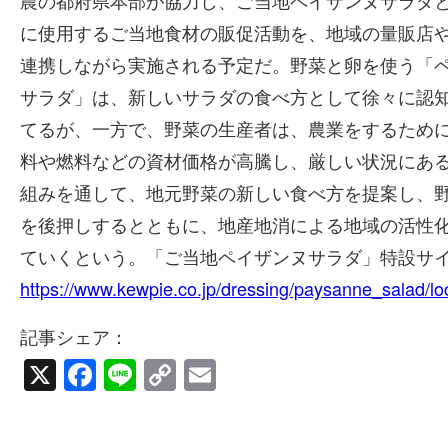
農の都府県本部が協力し、ご当地ペイザンヌサラダ
に使用するご当地食材の販促活動を、地域の量販店
連携しながら実施される予定だ。野菜と卵を使う「
サラダ」は、新しいサラダの食べ方として徐々に認
てるが、一方で、野菜の生産者は、農業をするため
料や燃料などの資材価格が高騰し、厳しい状況にあ
組みを通して、地元野菜の新しい食べ方を提案し、
を後押しするとともに、地産地消による地域の活性
ていくという。「ご当地ペイザンヌサラダ」特設サ
https://www.kewpie.co.jp/dressing/paysanne_salad/loc
記事シェア：
X
Facebook
Line
Copy
Email
Link