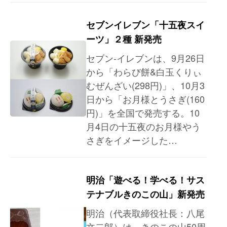
セブンイレブン「十五夜スイ
ーツ」２種 新発売
セブン‐イレブンは、9月26日
から「わらび餅&白玉くりぃ
むぜんざい(298円)」、10月3
日から「お月様とうさぎ(160
円)」を全国で発売する。10
月4日の十五夜のお月様やう
さぎをイメージした…
明治「遊べる！学べる！サス
テナブルきのこの山」新発売
明治（代表取締役社長：八尾
文二郎）は、きのこの山50周