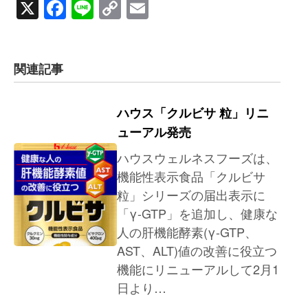
X
Facebook
Line
Copy
Email
Link
関連記事
ハウス「クルビサ 粒」リニ
ューアル発売
ハウスウェルネスフーズは、
機能性表示食品「クルビサ
粒」シリーズの届出表示に
「γ-GTP」を追加し、健康な
人の肝機能酵素(γ-GTP、
AST、ALT)値の改善に役立つ
機能にリニューアルして2月1
日より…