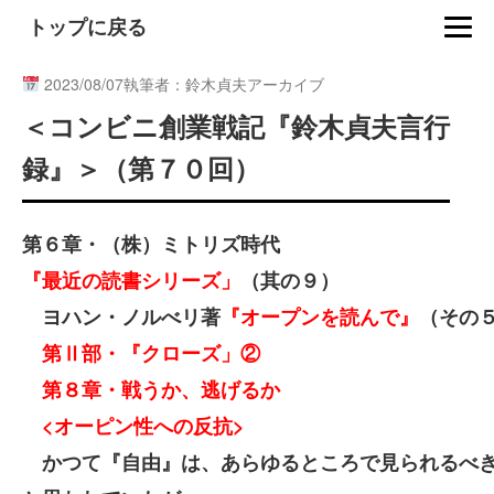
トップに戻る
2023/08/07
執筆者：鈴木貞夫アーカイブ
＜コンビニ創業戦記『鈴木貞夫言行
録』＞（第７０回）
第６章・（株）ミトリズ時代
『最近の読書シリーズ」
（其の９）
ヨハン・ノルべリ著
『オープンを読んで』
（その
第Ⅱ部・『クローズ」②
第８章・戦うか、逃げるか
<
オーピン性への反抗>
かつて『自由』は、あらゆるところで見られるべ