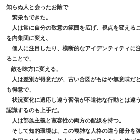
知らぬ人と会ったお陰で
繁栄もできた。
人は常に自分の敬意の範囲を広げ、視点を変える
を内集団に変え、
個人に注目したり、横断的なアイデンティティに
ることで、
。
敵を味方に変える
人は差別が得意だが、古い合図がもはや無意味だ
も得意で、
状況変化に適応し違う習俗が不道徳な行動とは違
認識するのも上手だ。
人は部族主義と寛容性の両方の配線を持つ。
そして知的環境は、この複雑な人格の違う部分を