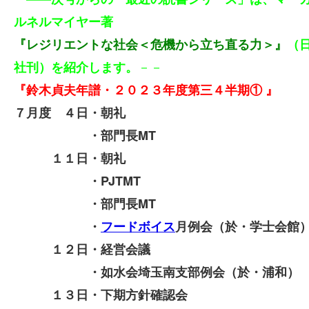
ルネルマイヤー著
『レジリエントな社会＜危機から立ち直る力＞』
（
－－
社刊）を紹介します。
『鈴木貞夫年譜・２０２３年度第三４半期① 』
７月度 ４日・朝礼
・部門長MT
１１日・朝礼
・PJTMT
・部門長MT
・
フードボイス
月例会（於・学士会館
１２日・経営会議
・如水会埼玉南支部例会（於・浦和）
１３日・下期方針確認会