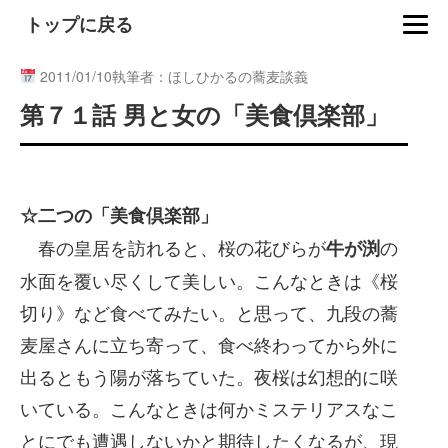
トップに戻る
2011/01/10
執筆者：ほしひかるの蕎麦談義
第７１話 男と女の「美食倶楽部」
☆二つの「美食倶楽部」
春の皇居を訪れると、桜の花びらが
の
牛が渕
水面を覆い尽くして美しい。こんなときは《桜
切り》など食べてみたい。と思って、九段の蕎
麦屋さんに立ち寄って、食べ終わってから外に
出るともう陽が落ちていた。夜桜は幻想的に咲
いている。こんなときは何かミステリアスなこ
とにでも遭遇しないかと期待したくなるが、現