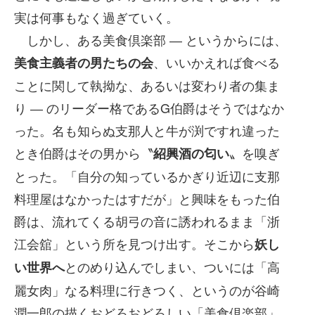
実は何事もなく過ぎていく。
しかし、ある美食倶楽部 ― というからには、
、いいかえれば食べる
美食主義者の男たちの会
ことに関して執拗な、あるいは変わり者の集ま
り ― のリーダー格であるG伯爵はそうではなか
った。名も知らぬ支那人と牛が渕ですれ違った
とき伯爵はその男から〝
〟を嗅ぎ
紹興酒の匂い
とった。「自分の知っているかぎり近辺に支那
料理屋はなかったはすだが」と興味をもった伯
爵は、流れてくる胡弓の音に誘われるまま「浙
江会舘」という所を見つけ出す。そこから
妖し
とのめり込んでしまい、ついには「高
い世界へ
麗女肉」なる料理に行きつく、というのが谷崎
潤一郎の描くおどろおどろしい「美食倶楽部」