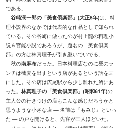
である。
は、料
谷崎潤一郎の「美食倶楽部」(大正8年)
理小説界のなかでは代表的な作品として知られ
ている。その谷崎に倣ったのが村上龍の料理小
説＆官能小説であろうが、題名の「美食倶楽
部」の方は林真理子が引き継いでいでる。
秋の
だった。日本料理店なのに昼のラ
南麻布
ンチは蕎麦を出すという店があるという話を耳
にした。その店は広尾駅から少し離れた所にあ
った。
の
林真理子の「美食倶楽部」
(
昭和
61
年
)
主人公の行きつけの店もこんな感じだろうかと
思うような小さな店 ― 名前は『もみじ』といっ
た ― の戸を開けると、先客が三人ほどいた。
メニューはというと、《猪つけ蕎麦》《鱈白