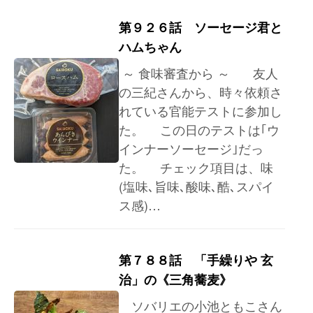
第９２６話 ソーセージ君と
ハムちゃん
～ 食味審査から ～ 友人
の三紀さんから、時々依頼さ
れている官能テストに参加し
た。 この日のテストは｢ウ
インナーソーセージ｣だっ
た。 チェック項目は、味
(塩味､旨味､酸味､酷､スパイ
ス感)…
第７８８話 「手繰りや 玄
治」の《三角蕎麦》
ソバリエの小池ともこさん