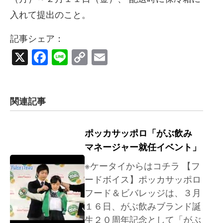
入れて提出のこと。
記事シェア：
X
Facebook
Line
Copy
Email
Link
関連記事
ポッカサッポロ「がぶ飲み
マネージャー就任イベント」
※ケータイからはコチラ 【フ
ードボイス】ポッカサッポロ
フード＆ビバレッジは、３月
１６日、がぶ飲みブランド誕
生２０周年記念として「がぶ