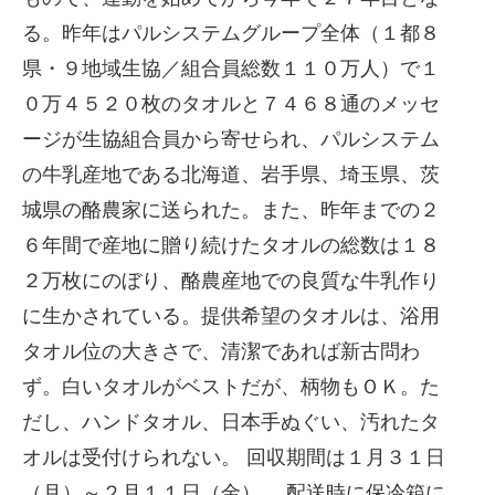
る。昨年はパルシステムグループ全体（１都８
県・９地域生協／組合員総数１１０万人）で１
０万４５２０枚のタオルと７４６８通のメッセ
ージが生協組合員から寄せられ、パルシステム
の牛乳産地である北海道、岩手県、埼玉県、茨
城県の酪農家に送られた。また、昨年までの２
６年間で産地に贈り続けたタオルの総数は１８
２万枚にのぼり、酪農産地での良質な牛乳作り
に生かされている。提供希望のタオルは、浴用
タオル位の大きさで、清潔であれば新古問わ
ず。白いタオルがベストだが、柄物もＯＫ。た
だし、ハンドタオル、日本手ぬぐい、汚れたタ
オルは受付けられない。 回収期間は１月３１日
（月）～２月１１日（金）、 配送時に保冷箱に