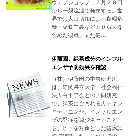
ウェブショップ、７月２８日
から一般流通で発売する。世
界では人口増加による食糧危
機・菜食主義などＳＤＧｓを
含めた観点、また健…
伊藤園、緑茶成分のインフル
エンザ予防効果を確認
（株）伊藤園の中央研究所
は、静岡県立大学、社会福祉
法人白十字会との共同研究
で、緑茶に含まれるカテキン
とテアニンが、インフルエン
ザの発症を減少させること
を、ヒトを対象とした臨床試
験で確認した。これまでの…