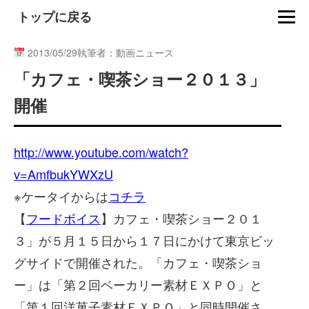
トップに戻る
2013/05/29
執筆者：動画ニュース
「カフェ・喫茶ショー２０１３」
開催
http://www.youtube.com/watch?
v=AmfbukYWXzU
※ケータイからは
コチラ
【
フードボイス
】カフェ・喫茶ショー２０１
３」が５月１５日から１７日にかけて東京ビッ
グサイドで開催された。「カフェ・喫茶ショ
ー」は「第２回ベーカリー素材ＥＸＰＯ」と
「第１回洋菓子素材ＥＸＰＯ」と同時開催さ