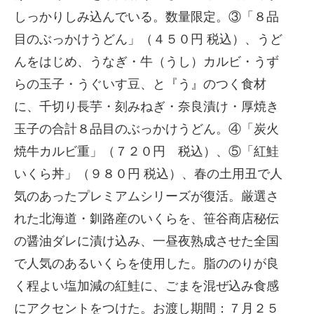
しっかりしみ込んでいる。数量限定。③「８品
目のぶっかけうどん」（４５０円 税込）、うど
んをはじめ、うなぎ・牛（うし）カルビ・うず
らの玉子・うぐいす豆、と『う』のつく食材
に、千切り長芋・刻みねぎ・奈良漬け・厚焼き
玉子の合計８品目のぶっかけうどん。④「炭火
焼牛カルビ重」（７２０円 税込）、⑤「紅鮭
いくら丼」（９８０円 税込）、春の土用丑で人
気のあったプレミアムシリーズが復活。厳選さ
れた北海道・釧路産のいくらを、笹谷商店秘伝
の醤油ダレに漬け込み、一昼夜熟成させた全国
で人気のあるいくらを使用した。脂ののりが良
く程よい塩加減の紅鮭に、ごまを混ぜ込み食感
にアクセントをつけた。お渡し期間：７月２５