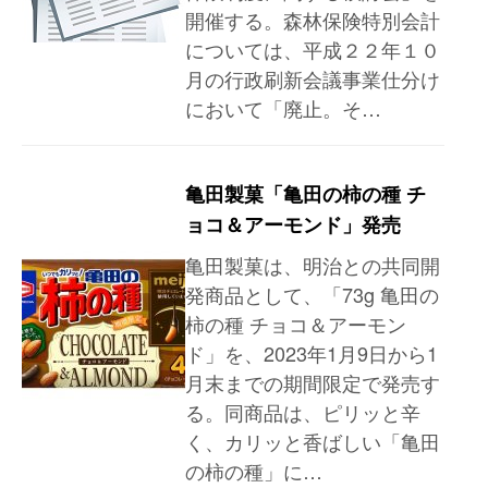
開催する。森林保険特別会計
については、平成２２年１０
月の行政刷新会議事業仕分け
において「廃止。そ…
亀田製菓「亀田の柿の種 チ
ョコ＆アーモンド」発売
亀田製菓は、明治との共同開
発商品として、「73g 亀田の
柿の種 チョコ＆アーモン
ド」を、2023年1月9日から1
月末までの期間限定で発売す
る。同商品は、ピリッと辛
く、カリッと香ばしい「亀田
の柿の種」に…