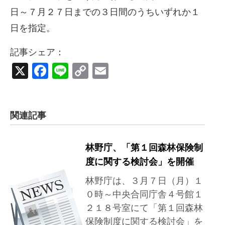
日～７月２７日までの３日間のうちいずれか１
日を指定。
記事シェア：
X
Facebook
Line
Copy
Email
Link
関連記事
林野庁、「第１回森林保険制
度に関する検討会」を開催
林野庁は、３月７日（月）１
０時～中央合同庁舎４号館１
２１８号室にて「第１回森林
保険制度に関する検討会」を