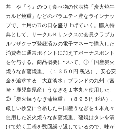
丼」や『う』のつく食べ物の代表格「炭火焼牛
カルビ焼重」などのバラエティ豊なラインナッ
プで、土用の丑の日を盛り上げていく。購入特
典として、サークルＫサンクスの会員クラブカ
ルワザクラブ登録済みの電子マネーで購入した
消費者に通常ポイントに加えてボーナスポント
を付与する。商品概要について、①「国産炭火
焼うなぎ蒲焼重」（１３５０円 税込）、安心安
全を追求する「大森淡水」ブランドの九州（宮
崎・鹿児島県産）うなぎを１本丸々使用した。
②「炭火焼うなぎ蒲焼重」（８９５円 税込）、
厳しい検査に合格した中国産うなぎを１本丸々
使用した炭火焼うなぎ蒲焼重。蒲焼はタレを漬
けて焼く工程を数回繰り返しているので、味が