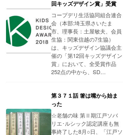
回キッズデザイン賞」受賞
コープデリ生活協同組合連合
会（本部:埼玉県さいたま
市、理事長：土屋敏夫、会員
生協：関東信越の7生協）
は、キッズデザイン協議会主
催の「第12回キッズデザイン
賞」において、全受賞作品
252点の中から、SD…
第３７１話 箸は嘴から始ま
った
☆老舗の味 第Ⅱ期江戸ソバ
リエ･ルシック認定講座も無
事終了した8月○日、「江戸ソ