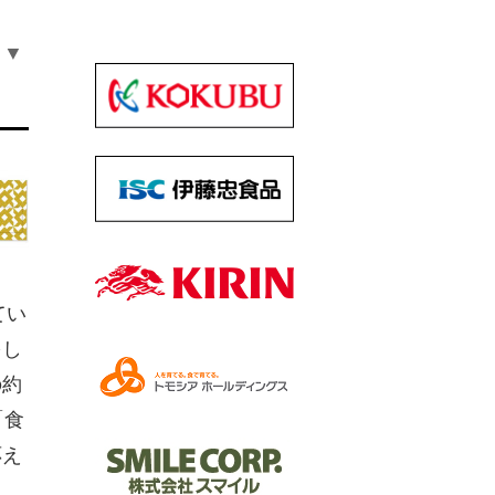
▼
てい
をし
の約
「食
応え