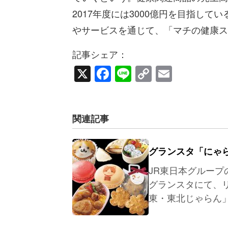
2017年度には3000億円を目指し
やサービスを通じて、「マチの健康ス
記事シェア：
X
Facebook
Line
Copy
Email
Link
関連記事
グランスタ「にゃ
JR東日本グルー
グランスタにて、
東・東北じゃらん