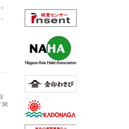
い
る。
設
「関