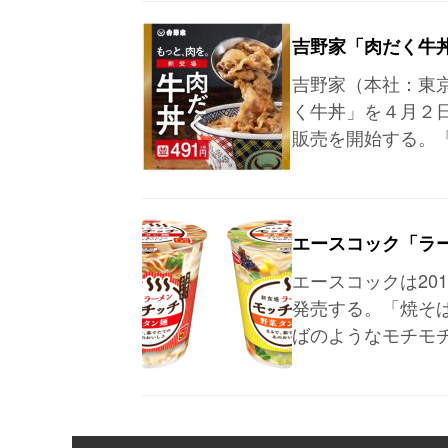
吉野家「肉だく牛
吉野家（本社：東
く牛丼」を４月２
販売を開始する。
エースコック「ラ
エースコックは20
発売する。「焼そば
ばのようなモチモ