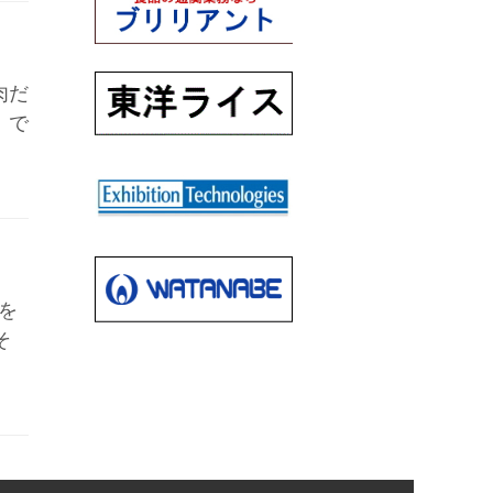
肉だ
）で
を
そ