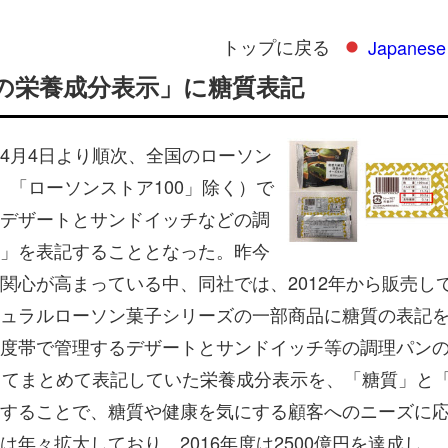
トップに戻る
Japanese
の栄養成分表示」に糖質表記
4月4日より順次、全国のローソン
在、「ローソンストア100」除く）で
デザートとサンドイッチなどの調
」を表記することとなった。昨今
関心が高まっている中、同社では、2012年から販売し
ュラルローソン菓子シリーズの一部商品に糖質の表記
度帯で管理するデザートとサンドイッチ等の調理パン
してまとめて表記していた栄養成分表示を、「糖質」と
することで、糖質や健康を気にする顧客へのニーズに
年々拡大しており、2016年度は2500億円を達成し、