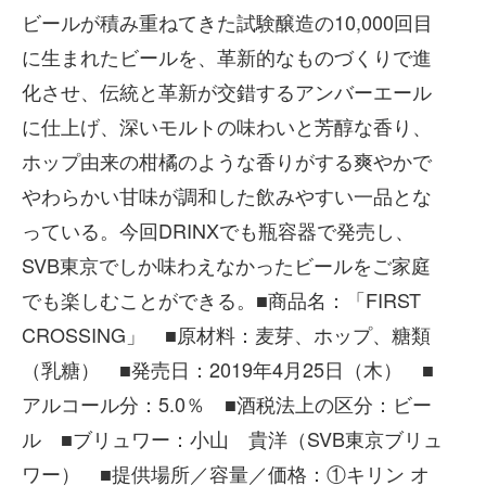
ビールが積み重ねてきた試験醸造の10,000回目
に生まれたビールを、革新的なものづくりで進
化させ、伝統と革新が交錯するアンバーエール
に仕上げ、深いモルトの味わいと芳醇な香り、
ホップ由来の柑橘のような香りがする爽やかで
やわらかい甘味が調和した飲みやすい一品とな
っている。今回DRINXでも瓶容器で発売し、
SVB東京でしか味わえなかったビールをご家庭
でも楽しむことができる。■商品名：「FIRST
CROSSING」 ■原材料：麦芽、ホップ、糖類
（乳糖） ■発売日：2019年4月25日（木） ■
アルコール分：5.0％ ■酒税法上の区分：ビー
ル ■ブリュワー：小山 貴洋（SVB東京ブリュ
ワー） ■提供場所／容量／価格：①キリン オ