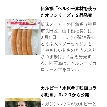
伍魚福「ヘルシー素材を使っ
たオフシリーズ」２品発売
珍味メーカーの伍魚福（神戸
市長田区、山中勧社長）は、
3 月1 日「しょうが醤油香る
とうふ入りソーセイジ」と
「やさしい甘さのとうふ入り
さつま揚げ」2 品を発売す
る。同商品は、ヘルシーでカ
ロリーオフをコン…
カルビー「水原希子映画コラ
ボ動画」９/２０から公開
マガジンハウスがカルビーと