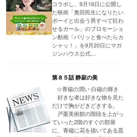
コラボし、9月16日に公開し
た映画「奥田民生になりたい
ボーイと出会う男すべて狂わ
せるガール」のプロモーショ
ン動画「パリッと食べたらカ
シャッ！」を9月20日にマガ
ジンハウス公式…
第８５話 静寂の美
☆青磁の潤い 白磁の輝き
好きな者は好きな物を見た
だけで胸がどきどきする。
戸栗美術館の階段を上がっ
ていった2階のすぐの部屋
に、青磁に花を描いてある皿