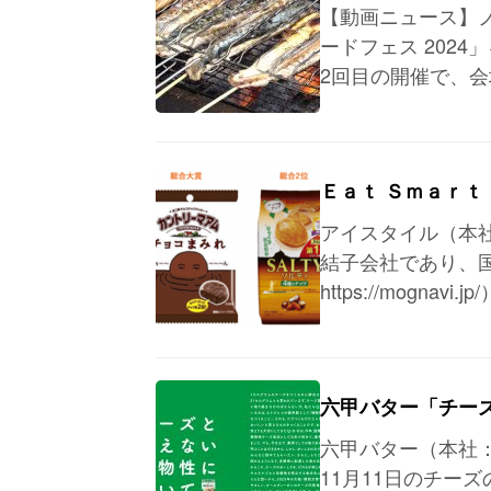
【動画ニュース】ノ
ードフェス 202
2回目の開催で、
Ｅａｔ Ｓｍａｒ
アイスタイル（本
結子会社であり、
https://mognavi
六甲バター「チー
六甲バター（本社
11月11日のチー