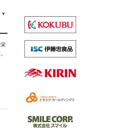
▼
部栄
長。