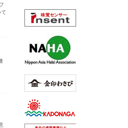
フ
いて
連
、
意