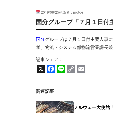
2019/06/25
執筆者：motoe
国分グループ「７月１日付
国分
グループは７月１日付主要人事に
孝、物流・システム部物流営業課長兼
記事シェア：
X
Facebook
Line
Copy
Email
Link
関連記事
ノルウェー大使館