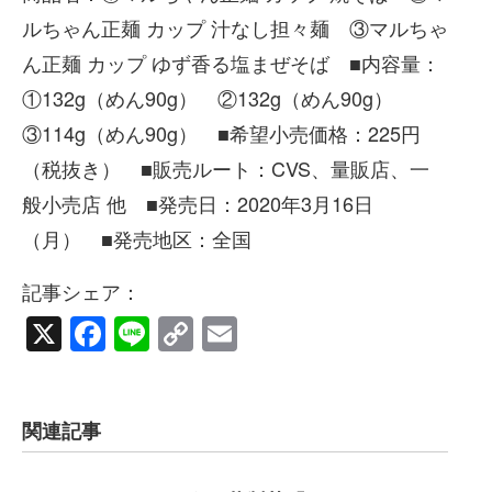
ルちゃん正麺 カップ 汁なし担々麺 ③マルちゃ
ん正麺 カップ ゆず香る塩まぜそば ■内容量：
①132g（めん90g） ②132g（めん90g）
③114g（めん90g） ■希望小売価格：225円
（税抜き） ■販売ルート：CVS、量販店、一
般小売店 他 ■発売日：2020年3月16日
（月） ■発売地区：全国
記事シェア：
X
Facebook
Line
Copy
Email
Link
関連記事