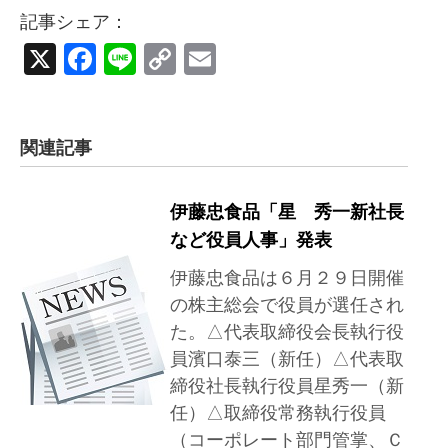
記事シェア：
X
Facebook
Line
Copy
Email
Link
関連記事
伊藤忠食品「星 秀一新社長
など役員人事」発表
伊藤忠食品は６月２９日開催
の株主総会で役員が選任され
た。△代表取締役会長執行役
員濱口泰三（新任）△代表取
締役社長執行役員星秀一（新
任）△取締役常務執行役員
（コーポレート部門管掌、Ｃ