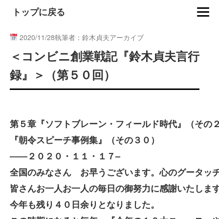
トップに戻る
2020/11/28
執筆者：鈴木貞夫アーカイブ
＜コンビニ創業戦記『鈴木貞夫言行
録』＞（第５０回）
第５章『ソフトブレーン・フィールド時代』（その
『朝令スピーチ事例集』（その３０）
――２０２０・１１・１７–
全国のみなさん お早うございます。心のグータッ
皆さんお一人お一人の毎日の御努力に感謝いたしま
今年も残り４０日余りとなりました。