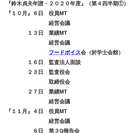
『鈴木貞夫年譜・２０２０年度』（第４四半期①）
『１０月』６日 役員MT
経営会議
１３日
業績MT
経営会議
フードボイス
会（於学士会館）
１６日 監査法人面談
２３日 監査役会
取締役会
２７日 業績MT
経営会議
『１１月』４日 役員MT
経営会議
６日 第３Q報告会