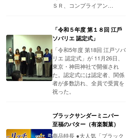
ＳＲ、コンプライアン…
「令和５年度 第１８回 江⼾
ソバリエ 認定式」
「令和5年度 第18回 江戸ソバ
リエ 認定式」が 11月26日、
東京・神田神社で開催され
た。認定式には認定者、関係
者が多数訪れ、全員で受賞を
祝った。
ブラックサンダーミニバー
至福のバター（有楽製菓）
商品特長 ●大人気「ブラック