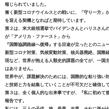
報じられていました。
漸く新型コロナウイルスとの戦いに、「守り一方」
を迎える契機となればと期待しています。
第２は、米大統領選挙でバイデンさんとハリスさん
が「アメリカ・ファースト」から
『国際協調路線へ復帰』する目途が立ったとのニュ
新型コロナ対策、気候変動対策、核兵器廃絶、国際経
現など、世界が抱える人類史的課題の全てが、一国
はありません。
世界中が、課題解決のためには、国際的な粘り強い
と技術と力を結集していくことが不可欠だと確信し
第３は、全く個人的な出来事ですが、『私に初めて
報告です。
私には、三人の子供、娘、長男、次男、それに孫が