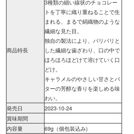
3種類の細い線状のチョコレー
トを丁寧に織り重ねることで生
まれる、まるで絹織物のような
繊細な見た目。
独自の製法により、パリパリと
商品特長
した繊細な歯ざわり、口の中で
ほろほろほどけて溶けていく口
どけ。
キャラメルのやさしい甘さとバ
ターの芳醇な香りを楽しめる味
わい。
発売日
2023-10-24
賞味期間
内容量
69g（個包装込み)