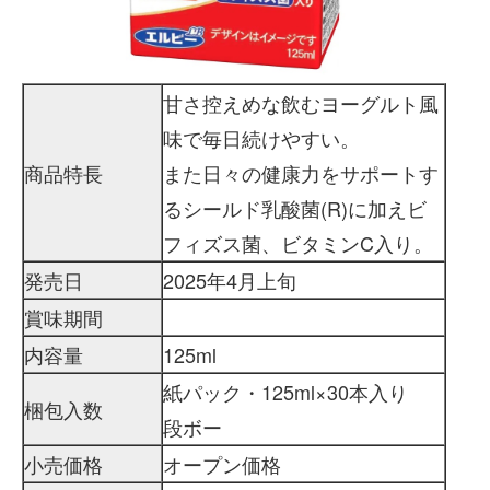
甘さ控えめな飲むヨーグルト風
味で毎日続けやすい。
商品特長
また日々の健康力をサポートす
るシールド乳酸菌(R)に加えビ
フィズス菌、ビタミンC入り。
発売日
2025年4月上旬
賞味期間
内容量
125ml
紙パック・125ml×30本入り
梱包入数
段ボー
小売価格
オープン価格