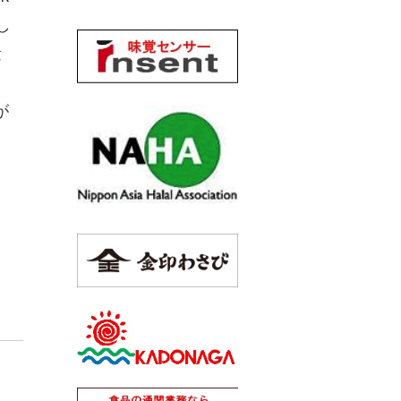
し
量
が