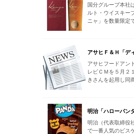
国分グループ本社
ルト・ウイスキー
ニャ」を数量限定
アサヒＦ＆Ｈ「デ
アサヒフードアン
レビＣＭを５月２
きさんを起用し同
明治「ハローパン
明治（代表取締役社
で一番人気のビスケッ