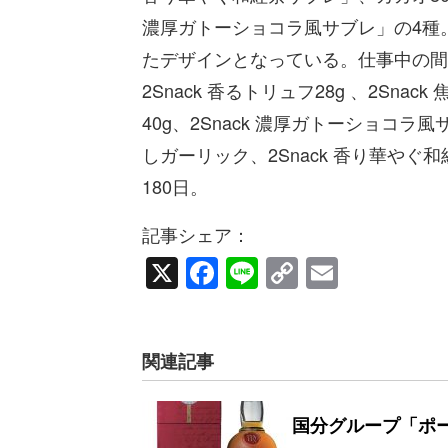
濃厚ガトーショコラ⾵サブレ」の4種
たデザインとなっている。仕事中の間
2Snack ⾹るトリュフ28g 、2Sna
40g、2Snack 濃厚ガトーショコラ⾵サ
しガーリック、2Snack ⾹り華やぐ和
180⽇。
記事シェア：
X
Facebook
Line
Copy
Email
Link
関連記事
国分グループ「ポ