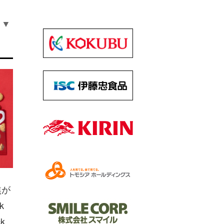
▼
焦が
k
k