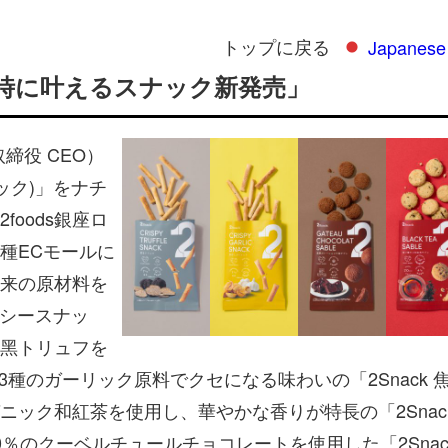
トップに戻る
Japanese
時に叶えるスナック新発売」
締役 CEO）
ナック)」をナチ
oods銀座ロ
種ECモールに
来の原材料を
ルシースナッ
⿊トリュフを
、3種のガーリック原料でクセになる味わいの「2Snack 
ック和紅茶を使⽤し、華やかな⾹りが特長の「2Snac
％のクーベルチュールチョコレートを使⽤した「2Snac