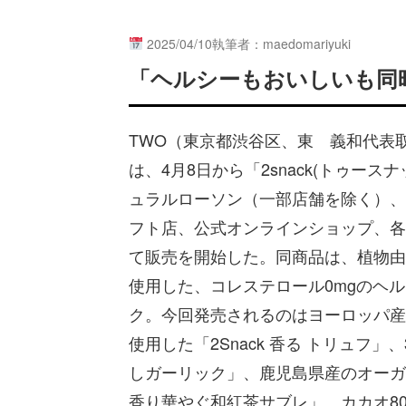
2025/04/10
執筆者：maedomariyuki
「ヘルシーもおいしいも同
TWO（東京都渋谷区、東 義和代表取
は、4月8日から「2snack(トゥース
ュラルローソン（一部店舗を除く）、2f
フト店、公式オンラインショップ、各
て販売を開始した。同商品は、植物由
使用した、コレステロール0mgのヘ
ク。今回発売されるのはヨーロッパ産
使⽤した「2Snack ⾹る トリュフ」
しガーリック」、⿅児島県産のオーガニ
⾹り華やぐ和紅茶サブレ」、カカオ80