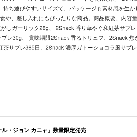
。持ち運びやすいサイズで、パッケージも素材感を生か
食や、差し入れにもぴったりな商品。商品概要、内容
ck 焦がしガーリック28g、 2Snack ⾹り華やぐ和紅茶サブレ
ブレ30g、 賞味期限2Snack ⾹るトリュフ、2Snack 焦
紅茶サブレ365⽇、2Snack 濃厚ガトーショコラ⾵サブレ
ール・ジョン カニャ」数量限定発売