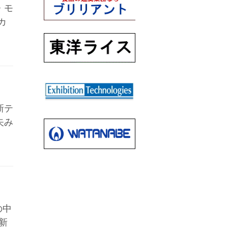
・モ
カ
新テ
矢み
の中
新