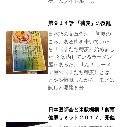
ゲームタイトル「…
第９１４話 「蕎麦」の反乱
日本語の文章作法 初夏の
ころ、ある街を歩いていた
ら､｢《すだち蕎麦》始めまし
た｣と案内しているラーメン
屋があった。 ｢ん？ ラーメ
ン屋の《すだち蕎麦》とは｣
とやや憤慨しながら、モノは
試しと暖簾を分…
日本医師会と米穀機構「食育
健康サミット２０１７」開催