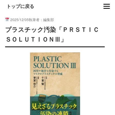
トップに戻る
2025/12/05
執筆者：編集部
プラスチック汚染「ＰＲＳＴＩＣ
ＳＯＬＵＴＩＯＮⅢ」