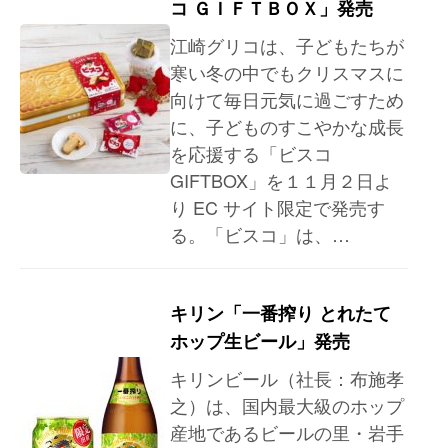
コ ＧＩＦＴＢＯＸ」発売
江崎グリコは、子どもたちが
寒い冬の中でもクリスマスに
向けて毎日元気に過ごすため
に、子どものすこやかな成長
を応援する「ビスコ
GIFTBOX」を１１月２日よ
り EC サイト限定で発売す
る。「ビスコ」は、…
キリン「一番搾り とれたて
ホップ生ビール」発売
キリンビール（社長：布施孝
之）は、国内最大級のホップ
産地であるビールの里・岩手