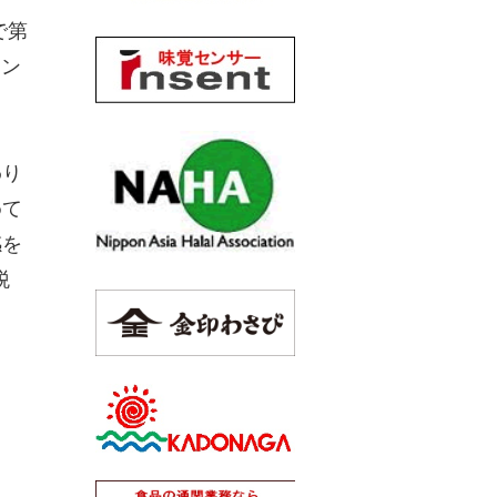
で第
ァン
り
）
わり
めて
感を
税