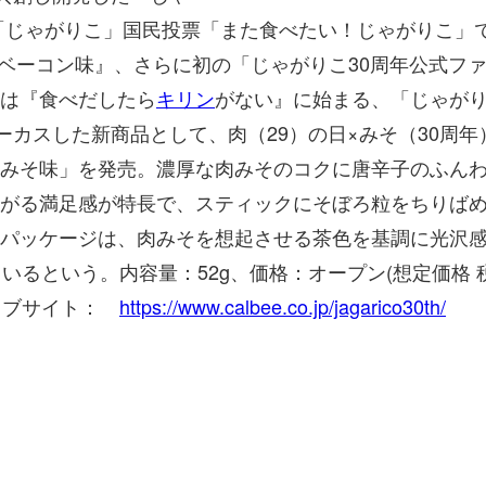
「じゃがりこ」国民投票「また食べたい！じゃがりこ」
ラベーコン味』、さらに初の「じゃがりこ30周年公式フ
は『食べだしたら
キリン
がない』に始まる、「じゃが
ーカスした新商品として、肉（29）の日×みそ（30周年
みそ味」を発売。濃厚な肉みそのコクに唐辛子のふん
がる満足感が特長で、スティックにそぼろ粒をちりば
パッケージは、肉みそを想起させる茶色を基調に光沢
いるという。内容量：52g、価格：オープン(想定価格 
ウェブサイト：
https://www.calbee.co.jp/jagarico30th/