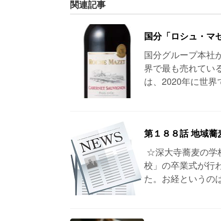
関連記事
国分「ロシュ・マ
国分グループ本社
界で最も売れてい
は、2020年に世界
第１８８話 地域蕎
☆深大寺蕎麦の学
校」の卒業式が行
た。お経というの