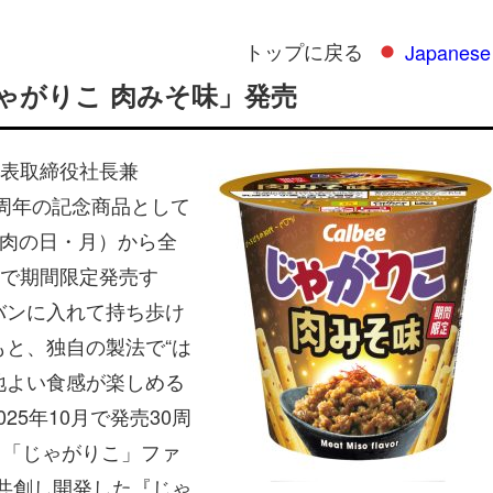
トップに戻る
Japanese
ゃがりこ 肉みそ味」発売
表取締役社長兼
0周年の記念商品として
（肉の日・月）から全
で期間限定発売す
バンに入れて持ち歩け
もと、独自の製法で“は
地よい食感が楽しめる
25年10月で発売30周
、「じゃがりこ」ファ
と共創し開発した『じゃ