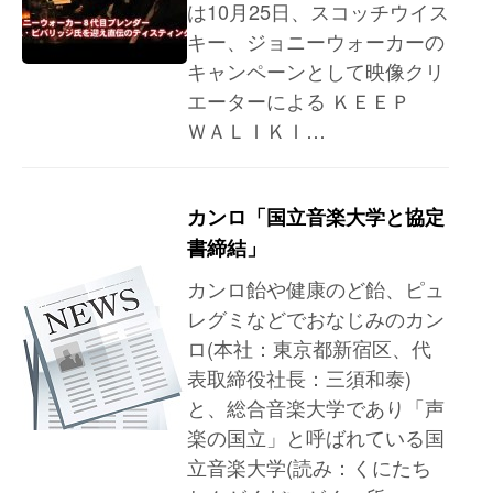
は10月25日、スコッチウイス
キー、ジョニーウォーカーの
キャンペーンとして映像クリ
エーターによる ＫＥＥＰ
ＷＡＬＩＫＩ…
カンロ「国立音楽大学と協定
書締結」
カンロ飴や健康のど飴、ピュ
レグミなどでおなじみのカン
ロ(本社：東京都新宿区、代
表取締役社長：三須和泰)
と、総合音楽大学であり「声
楽の国立」と呼ばれている国
立音楽大学(読み：くにたち