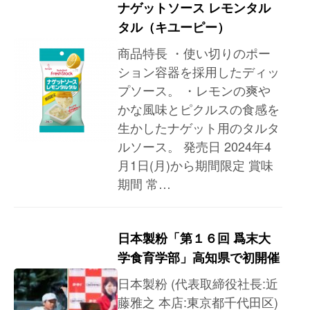
ナゲットソース レモンタル
タル（キユーピー）
商品特長 ・使い切りのポー
ション容器を採用したディッ
プソース。 ・レモンの爽や
かな風味とピクルスの食感を
生かしたナゲット用のタルタ
ルソース。 発売日 2024年4
月1日(月)から期間限定 賞味
期間 常…
日本製粉「第１６回 爲末大
学食育学部」高知県で初開催
日本製粉 (代表取締役社長:近
藤雅之 本店:東京都千代田区)