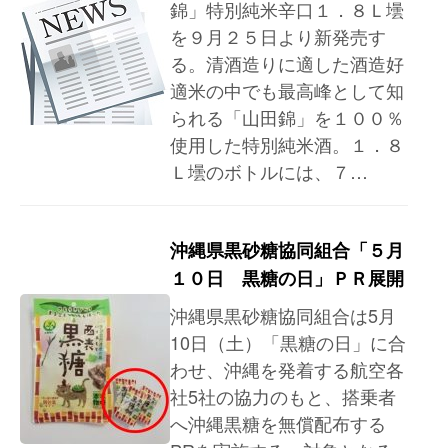
錦」特別純米辛口１．８Ｌ壜
を９月２５日より新発売す
る。清酒造りに適した酒造好
適米の中でも最高峰として知
られる「山田錦」を１００％
使用した特別純米酒。１．８
Ｌ壜のボトルには、７…
沖縄県黒砂糖協同組合「５月
１０日 黒糖の日」ＰＲ展開
沖縄県黒砂糖協同組合は5月
10日（土）「黒糖の日」に合
わせ、沖縄を発着する航空各
社5社の協力のもと、搭乗者
へ沖縄黒糖を無償配布する