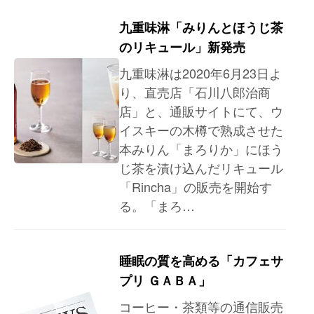
九重味淋「みりんとほうじ茶
のリキュール」新発売
九重味淋は2020年6月23日よ
り、直売店「石川八郎治商
店」と、通販サイトにて、ウ
イスキーの木樽で熟成させた
本みりん「まろりか」にほう
じ茶を漬け込んだリキュール
「Rincha」の販売を開始す
る。「まろ…
睡眠の質を高める「カフェサ
プリ ＧＡＢＡ」
コーヒー・茶類等の通信販売