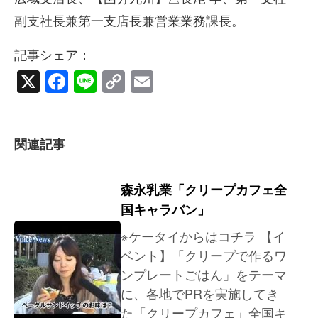
副支社長兼第一支店長兼営業業務課長。
記事シェア：
X
Facebook
Line
Copy
Email
Link
関連記事
森永乳業「クリープカフェ全
国キャラバン」
※ケータイからはコチラ 【イ
ベント】「クリープで作るワ
ンプレートごはん」をテーマ
に、各地でPRを実施してき
た「クリープカフェ」全国キ