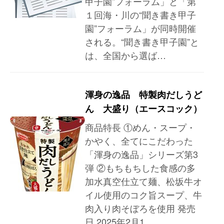
甲子園”フォーラム」と「第
１回海・川の“聞き書き甲子
園”フォーラム」が同時開催
される。“聞き書き甲子園”と
は、全国から選ば…
渾身の逸品 特製肉だしうど
ん 大盛り（エースコック）
商品特長 ①めん・スープ・
かやく、全てにこだわった
「渾身の逸品」シリーズ第3
弾 ②もちもちした食感の多
加水真空仕立て麺、松坂牛オ
イル使用のコク旨スープ、牛
肉入り肉そぼろを使用 発売
日 2025年2月1…