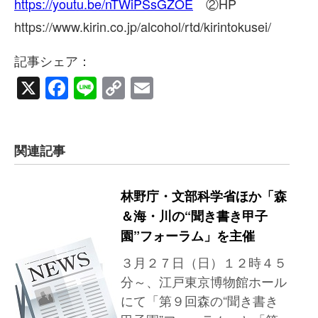
https://youtu.be/nTWiPSsGZOE
②HP
https://www.kirin.co.jp/alcohol/rtd/kirintokusei/
記事シェア：
X
Facebook
Line
Copy
Email
Link
関連記事
林野庁・文部科学省ほか「森
＆海・川の“聞き書き甲子
園”フォーラム」を主催
３月２７日（日）１２時４５
分～、江戸東京博物館ホール
にて「第９回森の“聞き書き