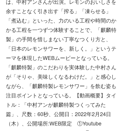
は、中村アンさんが出演。レモンのおいしさを
余すことなく引き出す「搾る」「凍らせる」
「煮込む」といった、⼒のいる⼯程や時間のか
かる⼯程を一つずつ体験することで、「麒麟特
製」の⼿間を惜しまない丁寧なつくり⽅と、
「⽇本のレモンサワーを、新しく。」というテ
ーマを体現したWEBムービーとなっている。
「麒麟特製」のこだわりを実体験した中村さん
が「そりゃ、美味しくなるわけだ。」と感⼼し
ながら、「麒麟特製レモンサワー」を飲む姿も
注⽬ポイントとなっている。【動画概要】タイ
トル：「中村アンが麒麟特製つくってみた
篇」、尺数：60秒、公開⽇：2022年2⽉24⽇
（⽊）、公開場所:WEB限定 ①Youtube