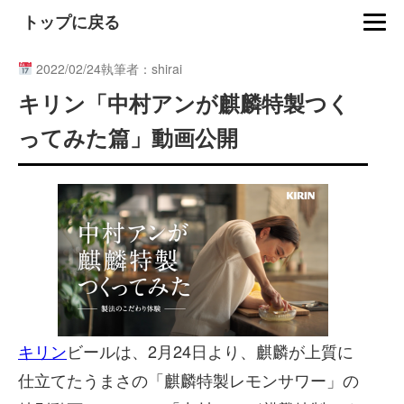
トップに戻る
2022/02/24
執筆者：shirai
キリン「中村アンが麒麟特製つく
ってみた篇」動画公開
キリン
ビールは、2⽉24⽇より、麒麟が上質に
仕⽴てたうまさの「麒麟特製レモンサワー」の