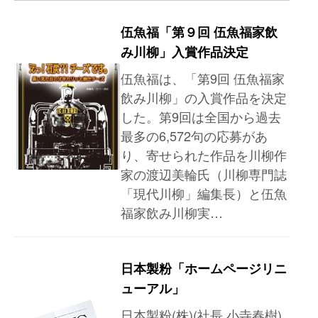
伍魚福「第９回 伍魚福家飲
み川柳」入賞作品決定
伍魚福は、「第9回 伍魚福家
飲み川柳」の入賞作品を決定
した。第9回は全国から過去
最多の6,572句の応募があ
り、寄せられた作品を川柳作
家の渡辺美輪氏（川柳専門誌
「現代川柳」編集長）と伍魚
福家飲み川柳実…
日本製粉「ホームページリニ
ューアル」
日本製粉(株)(社長 小寺春樹)