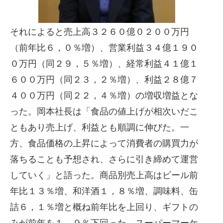
それによると売上高３２６０億０２００万円
（前年比６，０％増）、営業利益３４億１９０
０万円（同２９，５％増）、経常利益４１億１
６００万円（同２３，２％増）、利益２８億７
４００万円（同２２，４％増）の増収増益とな
った。岡本社長は「食品の値上げが相次いだこ
ともあり売上げ、利益とも順調に伸びた。一
方、食品価格の上昇によって消費者の購買力が
落ちることも予想され、さらに引き締めて運営
していく」と語った。商品別売上高はビール前
年比１３％増、和洋酒１，８％増、調味料、缶
詰６，１％増と概ね前年比を上回り、ギフトの
みが前年を１，９％下回った。スーパーマーケ