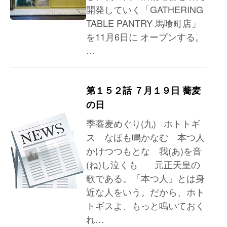
開発していく「GATHERING
TABLE PANTRY 馬喰町店」
を11月6日に オープンする。
…
第１５２話 ７月１９日 蕎麦
の日
季蕎麦めぐり(九) ホトトギ
ス なほも鳴かなむ 本つ人
かけつつもとな 我(あ)を音
(ね)し泣くも 元正天皇の
歌である。「本つ人」とは身
近な人をいう。だから、ホト
トギスよ、もっと鳴いておく
れ…