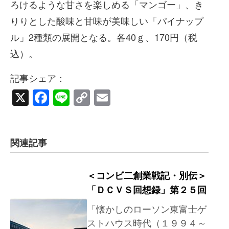
ろけるような甘さを楽しめる「マンゴー」、き
りりとした酸味と甘味が美味しい「パイナップ
ル」2種類の展開となる。各40ｇ、170円（税
込）。
記事シェア：
X
Facebook
Line
Copy
Email
Link
関連記事
＜コンビ二創業戦記・別伝＞
「ＤＣＶＳ回想録」第２５回
「懐かしのローソン東富士ゲ
ストハウス時代（１９９４～