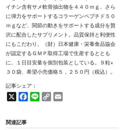
イチン含有サメ軟骨抽出物を４４０ｍｇ、さら
に弾力をサポートするコラーゲンペプチド５０
ｍｇなど、関節の動きをサポートする成分を贅
沢に配合したサプリメント。品質保持と利便性
にもこだわり、（財）日本健康・栄養食品協会
が認定するＧＭＰ取得工場で生産するととも
に、１日目安量を個別包装としている。９粒×
３０袋、希望小売価格５，２５０円（税込）。
記事シェア：
X
Facebook
Line
Copy
Email
Link
関連記事