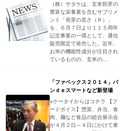
（株）サタケは、玄米胚芽の
豊富な栄養素を含むサプリメ
ント「発芽の若さ（Ｒ）」
を、６月７日より１１５周年
記念事業の一環として、通信
販売限定で発売した。近年、
お米の機能性成分が注目され
ているものの、玄米の…
「ファベックス２０１４」パ
ンｄｅスマートなど新登場
※ケータイからはコチラ 【フ
ードボイス】惣菜、弁当、食
肉、麺など食品の総合展示会
が４月２日～４日にかけて東