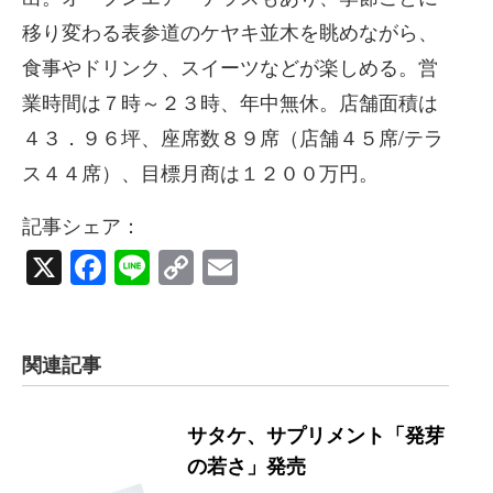
移り変わる表参道のケヤキ並木を眺めながら、
食事やドリンク、スイーツなどが楽しめる。営
業時間は７時～２３時、年中無休。店舗面積は
４３．９６坪、座席数８９席（店舗４５席/テラ
ス４４席）、目標月商は１２００万円。
記事シェア：
X
Facebook
Line
Copy
Email
Link
関連記事
サタケ、サプリメント「発芽
の若さ」発売