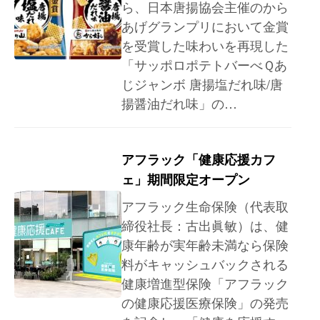
ら、日本唐揚協会主催のから
あげグランプリにおいて金賞
を受賞した味わいを再現した
「サッポロポテトバーべＱあ
じジャンボ 唐揚塩だれ味/唐
揚醤油だれ味」の…
アフラック「健康応援カフ
ェ」期間限定オープン
アフラック生命保険（代表取
締役社長：古出眞敏）は、健
康年齢が実年齢未満なら保険
料がキャッシュバックされる
健康増進型保険「アフラック
の健康応援医療保険」の発売