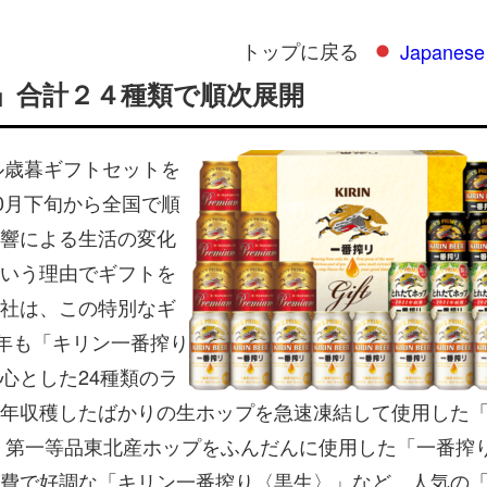
トップに戻る
Japanese
」合計２４種類で順次展開
ル歳暮ギフトセットを
0月下旬から全国で順
響による生活の変化
いう理由でギフトを
社は、この特別なギ
今年も「キリン一番搾り
心とした24種類のラ
年収穫したばかりの生ホップを急速凍結して使用した
、第一等品東北産ホップをふんだんに使用した「一番搾
費で好調な「キリン一番搾り〈黒生〉」など、人気の