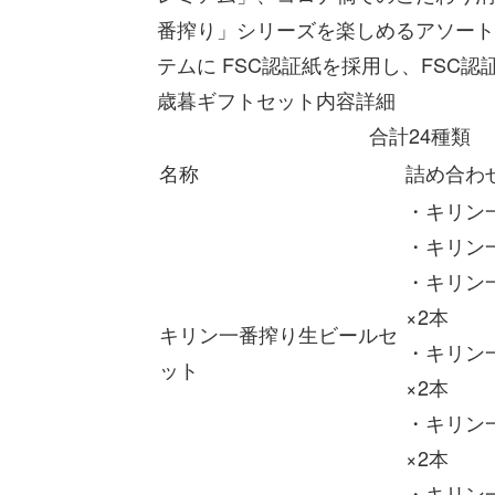
番搾り」シリーズを楽しめるアソート
テムに FSC認証紙を採用し、FSC
歳暮ギフ
合計24種類
名称
詰め合わ
・キリン一
・キリン一
・キリン一
×2本
キリン一番搾り生ビールセ
・キリン一
ット
×2本
・キリン一
×2本
・キリン一