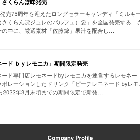
」さくらんぼ味発売
、発売75周年を迎えたロングセラーキャンディ「ミルキ
（さくらんぼジュレのパルフェ）袋」を全国発売する。
ーの中に、厳選素材「佐藤錦」果汁を配合し…
ネード ｂｙレモニカ」期間限定発売
ネード専門店レモネードbyレモニカを運営するレモネー
ボレーションしたドリンク「ピーチレモネード byレモ
から2022年3月末頃までの期間限定で新発…
Company Profile