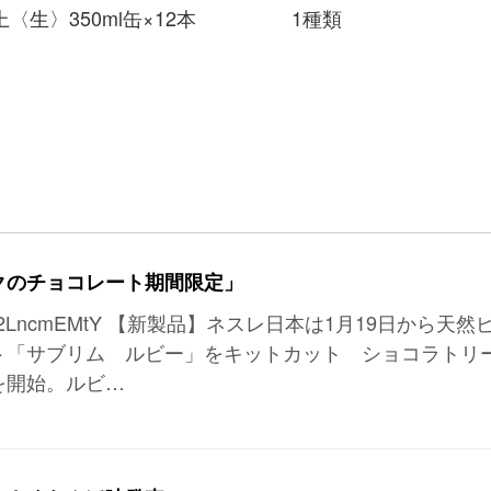
〈生〉350ml缶×12本
1種類
クのチョコレート期間限定」
u.be/2C2LncmEMtY 【新製品】ネスレ日本は1月19日から天然
ト「サブリム ルビー」をキットカット ショコラトリ
を開始。ルビ…