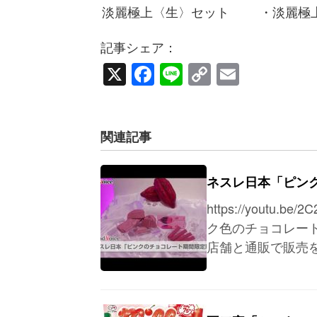
淡麗極上〈生〉セット
・淡麗極上
記事シェア：
X
Facebook
Line
Copy
Email
Link
関連記事
ネスレ日本「ピン
https://yout
ク色のチョコレー
店舗と通販で販売