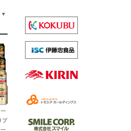
▼
「一
りプ
「一