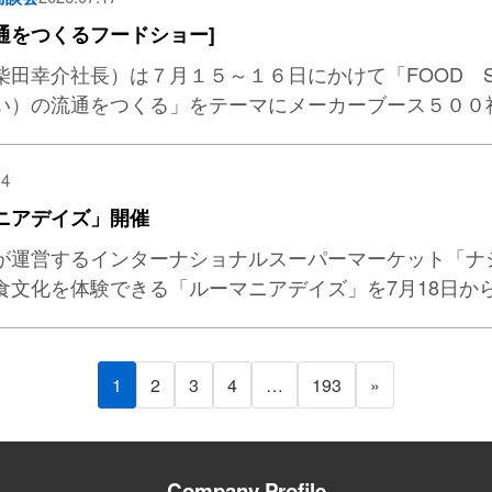
通をつくるフードショー]
柴田幸介社長）は７月１５～１６日にかけて「FOOD 
い）の流通をつくる」をテーマにメーカーブース５００
14
ニアデイズ」開催
が運営するインターナショナルスーパーマーケット「ナ
食文化を体験できる「ルーマニアデイズ」を7月18日か
1
2
3
4
…
193
»
Company Profile