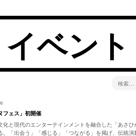
イベント
検
索:
06
ヌフェス」初開催
文化と現代のエンターテインメントを融合した「あさひか
る。「出会う」「感じる」「つながる」を掲げ、伝統演