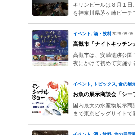
キリンビールは８月１日、
を神奈川県茅ヶ崎ビーチ
イベント
,
酒・飲料
2026.08.05
高槻市「ナイトキッチン
高槻市は、安満遺跡公園で
夜にかけて初めて実施する
イベント
,
トピックス
,
食の展
お魚の展示商談会「シー
国内最大の水産物展示商
まで東京ビッグサイトで
イベント
,
酒・飲料
,
食の展示